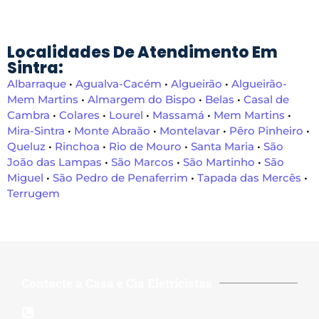
Localidades De Atendimento Em
Sintra:
Albarraque
•
Agualva-Cacém
•
Algueirão
•
Algueirão-
Mem Martins
•
Almargem do Bispo
•
Belas
•
Casal de
Cambra
•
Colares
•
Lourel
•
Massamá
•
Mem Martins
•
Mira-Sintra
•
Monte Abraão
•
Montelavar
•
Pêro Pinheiro
•
Queluz
•
Rinchoa
•
Rio de Mouro
•
Santa Maria
•
São
João das Lampas
•
São Marcos
•
São Martinho
•
São
Miguel
•
São Pedro de Penaferrim
•
Tapada das Mercês
•
Terrugem
Contacte a Casa e Cia Eletricistas
212 460 153