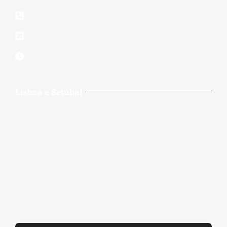
939 820 205
casaeciareparacoes@gmail.com
24 Horas 7 Dias Por Semana
Lisboa e Setúbal