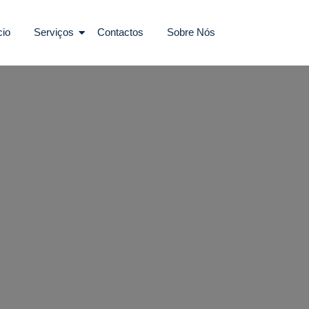
cio
Serviços
Contactos
Sobre Nós
Eletricistas Mem Martins Certi
Eletricista Urgente Em Mem