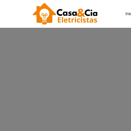
Ini
Casa e Cia 
Precisa De Um 