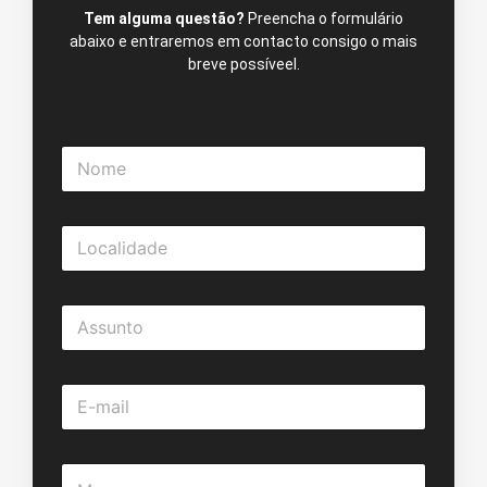
Tem alguma questão?
Preencha o formulário
abaixo e entraremos em contacto consigo o mais
breve possíveel.
N
o
m
e
L
*
o
c
a
A
l
s
i
s
d
u
a
E
n
d
m
t
e
a
o
*
i
*
M
l