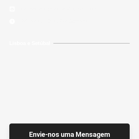
casaeciareparacoes@gmail.com
24 Horas 7 Dias Por Semana
Lisboa e Setúbal
Envie-nos uma Mensagem