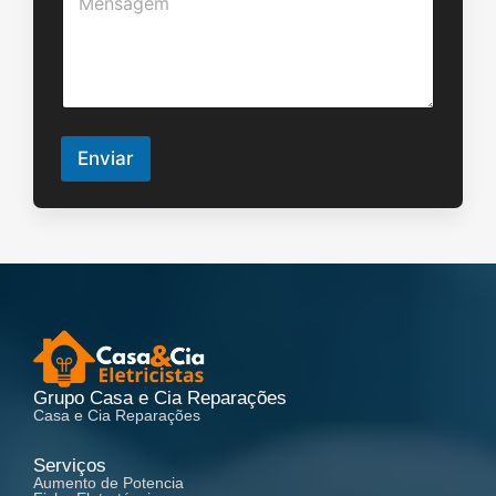
e
*
n
s
a
g
e
m
*
Enviar
Grupo Casa e Cia Reparações
Casa e Cia Reparações
Serviços
Aumento de Potencia