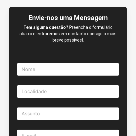
Envie-nos uma Mensagem
Tem alguma questão?
Preencha o formulário
abaixo e entraremos em contacto consigo o mais
breve possíveel.
N
o
m
e
L
*
o
c
a
A
l
s
i
s
d
u
a
E
n
d