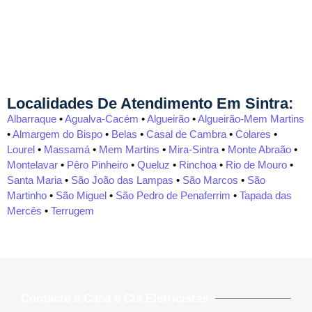
Localidades De Atendimento Em Sintra:
Albarraque
•
Agualva-Cacém
•
Algueirão
•
Algueirão-Mem Martins
•
Almargem do Bispo
•
Belas
•
Casal de Cambra
•
Colares
•
Lourel
•
Massamá
•
Mem Martins
•
Mira-Sintra
•
Monte Abraão
•
Montelavar
•
Pêro Pinheiro
•
Queluz
•
Rinchoa
•
Rio de Mouro
•
Santa Maria
•
São João das Lampas
•
São Marcos
•
São
Martinho
•
São Miguel
•
São Pedro de Penaferrim
•
Tapada das
Mercês
•
Terrugem
Contacte a Casa e Cia Eletricistas