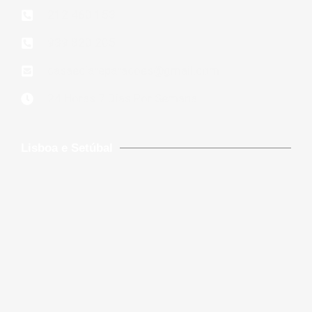
212 460 153
939 820 205
casaeciareparacoes@gmail.com
24 Horas 7 Dias Por Semana
Lisboa e Setúbal