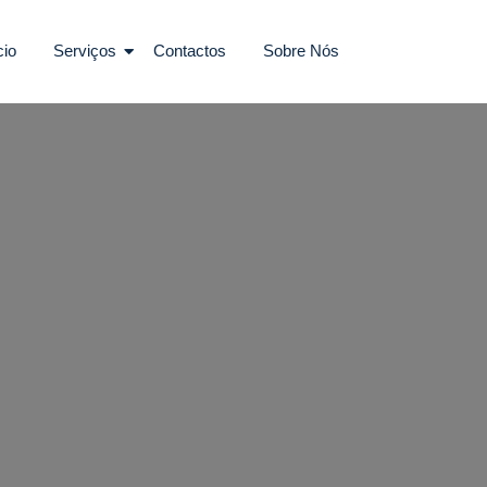
cio
Serviços
Contactos
Sobre Nós
ia Eletricistas São Romão Certific
Um Eletricista Urgente E