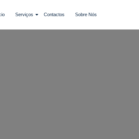
cio
Serviços
Contactos
Sobre Nós
 Eletricistas Porto Salvo Certif
 Eletricista Urgente Em Port