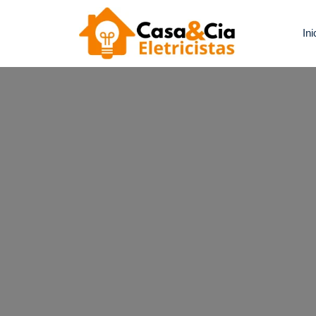
Ini
Casa e Cia
Precisa De Um