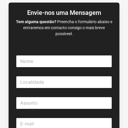
Envie-nos uma Mensagem
Tem alguma questão?
Preencha o formulário abaixo e
entraremos em contacto consigo o mais breve
possíveel.
N
o
m
e
L
*
o
c
a
A
l
s
i
s
d
u
a
E
n
d
m
t
e