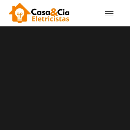
Casa e Cia Eletricistas Murches
Certificados DGEG
Precisa De Um Eletricista
Urgente Em Murches? Conte
Com A Casa E Cia!
A Casa e Cia Eletricistas em Murches
empresa de eletricistas certificados pela
DGEG com vasta experiência em
instalações elétricas, reparações e