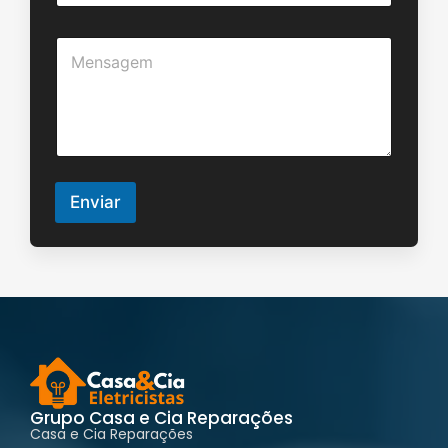
a
o
*
i
*
M
l
e
*
n
s
a
g
e
m
*
Enviar
Grupo Casa e Cia Reparações
Casa e Cia Reparações