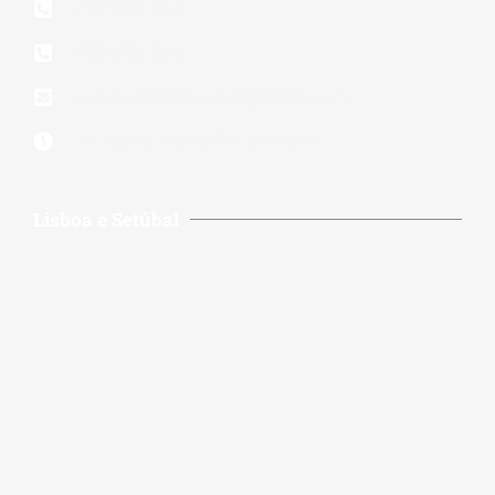
212 460 153
939 820 205
casaeciareparacoes@gmail.com
24 Horas 7 Dias Por Semana
Lisboa e Setúbal