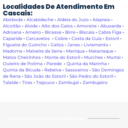
Localidades De Atendimento Em
Cascais:
Abóboda
•
Alcabideche
•
Aldeia do Juzo
•
Alapraia
•
Alcoitão
•
Alvide
•
Alto dos Gaios
•
Amoreira
•
Abuxarda
•
Adroana
•
Arneiro
•
Bicesse
•
Birre
•
Biscaia
•
Cabra Figa
•
Caparide
•
Carcavelos
•
Cobre
•
Costa da Guia
•
Estoril
•
Figueira do Guincho
•
Galiza
•
Janes
•
Livramento
•
Madorna
•
Malveira da Serra
•
Manique
•
Matarraque
•
Matos Cheirinhos
•
Monte do Estoril
•
Murches
•
Murtal
•
Outeiro de Polima
•
Parede
•
Quinta da Marinha
•
Quinta da Bicuda
•
Rebelva
•
Sassoeiros
•
São Domingos
de Rana
•
São João do Estoril
•
São Pedro do Estoril
•
Talaíde
•
Tires
•
Trajouce
•
Zambujal
•
Zambujeiro
Contacte a Casa e Cia Eletricistas