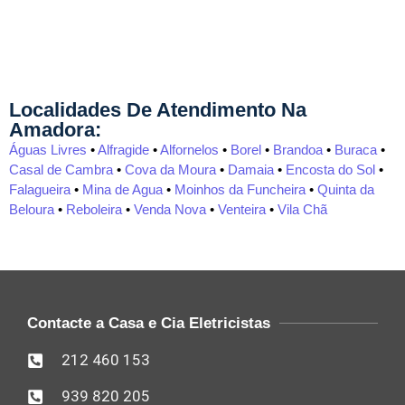
Localidades De Atendimento Na
Amadora:
Águas Livres
•
Alfragide
•
Alfornelos
•
Borel
•
Brandoa
•
Buraca
•
Casal de Cambra
•
Cova da Moura
•
Damaia
•
Encosta do Sol
•
Falagueira
•
Mina de Agua
•
Moinhos da Funcheira
•
Quinta da
Beloura
•
Reboleira
•
Venda Nova
•
Venteira
•
Vila Chã
Contacte a Casa e Cia Eletricistas
212 460 153
939 820 205