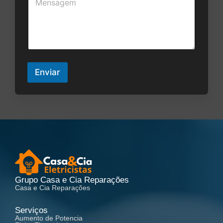
e
*
n
s
a
g
e
m
*
Enviar
Grupo Casa e Cia Reparações
Casa e Cia Reparações
Serviços
Aumento de Potencia