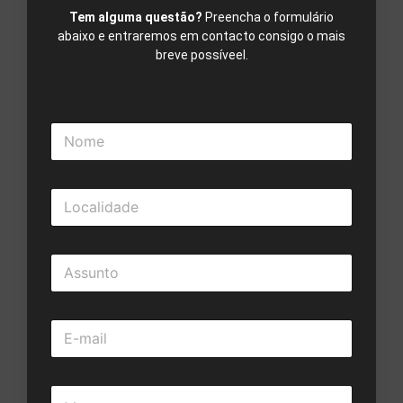
Tem alguma questão?
Preencha o formulário
abaixo e entraremos em contacto consigo o mais
breve possíveel.
N
o
m
e
L
*
o
c
a
A
l
s
i
s
d
u
a
E
n
d
m
t
e
a
o
*
i
*
M
l